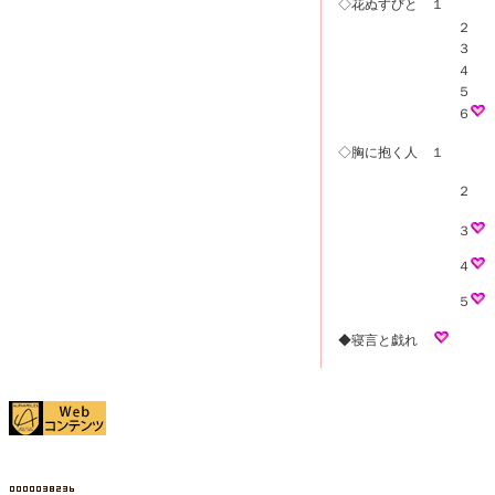
◇花ぬすびと １
２
３
４
５
６
◇胸に抱く人 １
２
３
４
５
◆寝言と戯れ