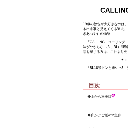
CALL
19歳の敦也が大好きなのは
る出来事と見えてくる過去。
ぎあつや）の物語
『CALLING－コーリング－
味が分からない方、BLに理
悪を感じる方は、これより先
+
n
「BL18禁ドンと来いっ!
目次
◆上から三冊目
◆卵かけご飯with魚卵